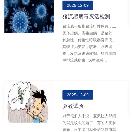
2025-12-09
猪流感病毒灭活检测
猪流感一般指猪流行性感冒，二
类传染病、寄生虫病，是猪的一
种急性、传染性呼吸器官疾病。
其特征为突发，咳嗽，呼吸困
难，发热及迅速转归。猪流感由
甲型流感病毒（A型流感...
2025-12-09
驱蚊试验
对于很多人来说，夏天让人郁闷
的就是蚊虫问题了，有的人皮肤
娇嫩，只要出门就会受到蚊虫军