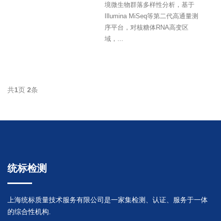
境微生物群落多样性分析，基于
Illumina MiSeq等第二代高通量测
序平台，对核糖体RNA高变区
域，...
共
1
页
2
条
统标检测
上海统标质量技术服务有限公司是一家集检测、认证、服务于一体
的综合性机构.