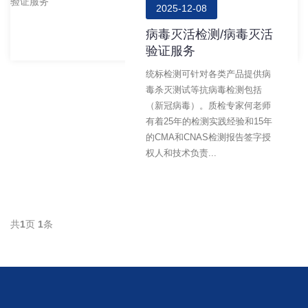
2025-12-08
病毒灭活检测/病毒灭活
验证服务
统标检测可针对各类产品提供病
毒杀灭测试等抗病毒检测包括
（新冠病毒）。质检专家何老师
有着25年的检测实践经验和15年
的CMA和CNAS检测报告签字授
权人和技术负责...
共
1
页
1
条