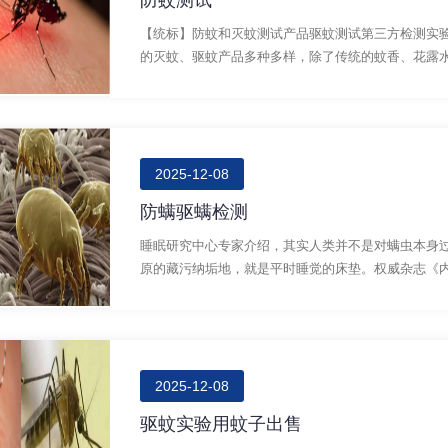
防蚊测试
【统标】防蚊和灭蚊测试产品驱蚊测试第三方检测实
的灭蚊、驱蚊产品多种多样，除了传统的蚊香、花露水，
2025-12-08
防螨驱螨检测
睡眠研究中心专家介绍，其实人类并不是对螨虫本身
原的藏污纳垢地，就是平时睡觉的床垫。权威杂志《内科
2025-12-08
驱蚊实验用蚊子出售