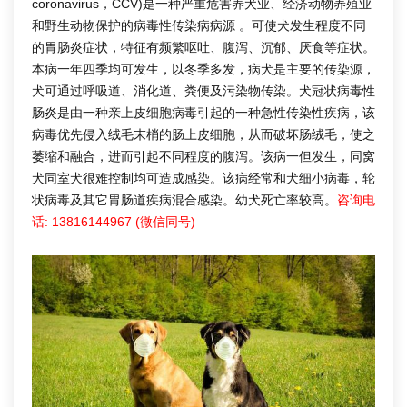
coronavirus，CCV)是一种严重危害养犬业、经济动物养殖业
和野生动物保护的病毒性传染病病源 。可使犬发生程度不同
的胃肠炎症状，特征有频繁呕吐、腹泻、沉郁、厌食等症状。
本病一年四季均可发生，以冬季多发，病犬是主要的传染源，
犬可通过呼吸道、消化道、粪便及污染物传染。犬冠状病毒性
肠炎是由一种亲上皮细胞病毒引起的一种急性传染性疾病，该
病毒优先侵入绒毛末梢的肠上皮细胞，从而破坏肠绒毛，使之
萎缩和融合，进而引起不同程度的腹泻。该病一但发生，同窝
犬同室犬很难控制均可造成感染。该病经常和犬细小病毒，轮
状病毒及其它胃肠道疾病混合感染。幼犬死亡率较高。
咨询电
话: 13816144967 (微信同号)