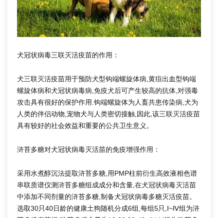
犬冠状病毒三联灭活疫苗的作用：
犬三联灭活疫苗用于预防犬型钩端螺旋体病,黄疸出血型钩端
螺旋体病和犬冠状病毒病,免疫犬后可产生较高的抗体,对强毒
攻击具有很好的保护作用.钩端螺旋体为人畜共患传染病,犬为
人类的伴侣动物,宠物犬与人类密切接触,因此,该三联灭活疫苗
具有较好的社会效益和重要的公共卫生意义。
浒苔多糖对犬冠状病毒灭活苗的免疫增强作用：
采用水煮醇沉法提取浒苔多糖,用PMP柱前衍生高效液相色谱
串联质谱仪测浒苔多糖组成成分和含量,在犬冠状病毒灭活苗
中添加不同剂量的浒苔多糖,制备犬冠状病毒多糖灭活疫苗。
选取30只40日龄的健康土狗随机分成6组,每组5只,Ⅰ~Ⅳ组为浒