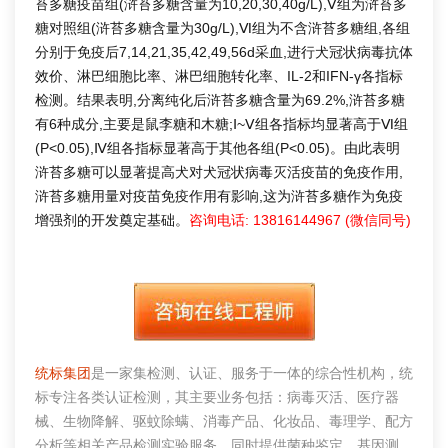
苔多糖疫苗组(浒苔多糖含量为10,20,30,40g/L),Ⅴ组为浒苔多
糖对照组(浒苔多糖含量为30g/L),Ⅵ组为不含浒苔多糖组,各组
分别于免疫后7,14,21,35,42,49,56d采血,进行犬冠状病毒抗体
效价、淋巴细胞比率、淋巴细胞转化率、IL-2和IFN-γ各指标
检测。结果表明,分离纯化后浒苔多糖含量为69.2%,浒苔多糖
有6种成分,主要是鼠李糖和木糖;Ⅰ~Ⅴ组各指标均显著高于Ⅵ组
(P<0.05),Ⅳ组各指标显著高于其他各组(P<0.05)。由此表明
浒苔多糖可以显著提高犬对犬冠状病毒灭活疫苗的免疫作用,
浒苔多糖用量对疫苗免疫作用有影响,这为浒苔多糖作为免疫
增强剂的开发奠定基础。
咨询电话: 13816144967 (微信同号)
统标集团
是一家集检测、认证、服务于一体的综合性机构，统
标专注各类认证检测，其主要业务包括：病毒灭活、医疗器
械、生物降解、驱蚊除螨、消毒产品、化妆品、毒理学、配方
分析等相关产品检测实验服务，同时提供菌种鉴定、基因测