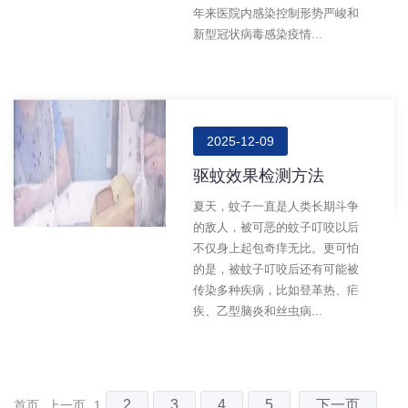
年来医院内感染控制形势严峻和
新型冠状病毒感染疫情...
2025-12-09
驱蚊效果检测方法
夏天，蚊子一直是人类长期斗争
的敌人，被可恶的蚊子叮咬以后
不仅身上起包奇痒无比。更可怕
的是，被蚊子叮咬后还有可能被
传染多种疾病，比如登革热、疟
疾、乙型脑炎和丝虫病...
2
3
4
5
下一页
首页
上一页
1