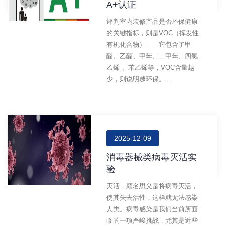
A+认证
评判室内装修产品是否环保健康
的关键指标，则是VOC（挥发性
有机化合物）——它包含了甲
醛、乙醛、甲苯、二甲苯、四氯
乙烯 、苯乙烯等，VOC含量越
少，则说明越环保。...
2025-12-09
消毒器械类病毒灭活实
验
灭活，顾名思义是将病毒灭活，
使其失去活性，这样就无法感染
人类。病毒感染是我们当前所面
临的一项严峻挑战，尤其是近些